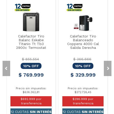
Calefactor Tiro
Calefactor Tiro
Balanc Eskabe
Balanceado
Titanio Tt Tb3
Coppens 4000 Cal
2900c Termostat
Salida Derecha
$ 855.554
$ 366.666
10% OFF
10% OFF
$ 769.999
$ 329.999
Precio sin impuestos:
Precio sin impuestos:
$636.362,81
$272.726,45
$692.999 por
$296.999 por
transferencia
transferencia
12 CUOTAS
SIN INTERÉS
12 CUOTAS
SIN INTERÉS