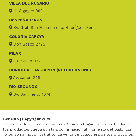
VILLA DEL ROSARIO
H. Yrigoyen 900
DESPEÑADEROS
Bv. Gral. San Martin 5 esq. Rodríguez Peña
COLONIA CAROYA
Don Bosco 2795
PILAR
9 de Julio 932
CÓRDOBA – AV. JAPÓN (RETIRO ONLINE)
Av. Japón 2551
RIO SEGUNDO
Bv. Sarmiento 1074
Genesio | Copyright 2026
Todos los derechos reservados a Genesio Hogar. La disponibilidad de
los productos queda sujeta a confirmación al momento del pago. Las
fotos son a modo ilustrativo. La venta de cualquiera de los productos