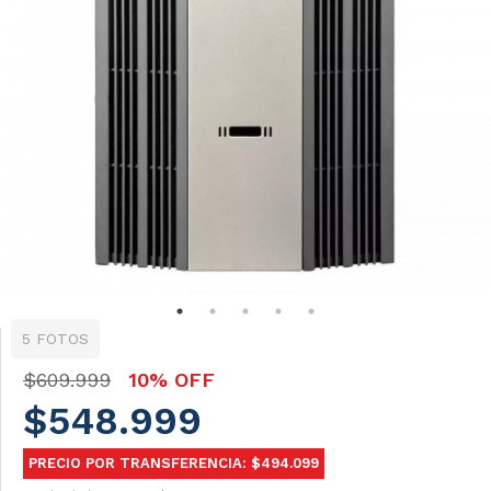
5 FOTOS
$609.999
10% OFF
$548.999
PRECIO POR TRANSFERENCIA: $494.099