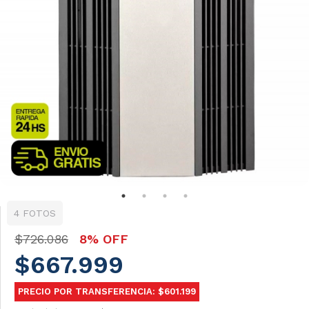
4 FOTOS
$726.086
8% OFF
$667.999
PRECIO POR TRANSFERENCIA: $601.199