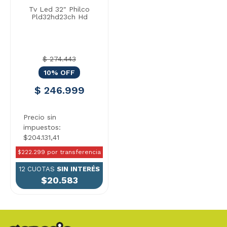
Tv Led 32" Philco
Pld32hd23ch Hd
$ 274.443
10% OFF
$ 246.999
Precio sin
impuestos:
$204.131,41
$222.299 por transferencia
12 CUOTAS
SIN INTERÉS
$20.583