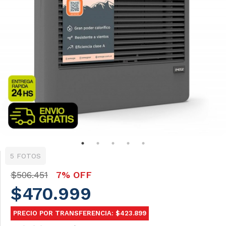
5 FOTOS
$506.451
7% OFF
$470.999
PRECIO POR TRANSFERENCIA: $423.899