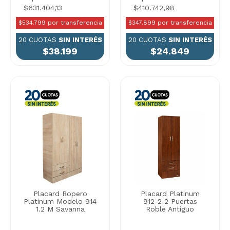
$631.404,13
$410.742,98
$534.799 por transferencia
$347.899 por transferencia
20 CUOTAS
SIN INTERÉS
20 CUOTAS
SIN INTERÉS
$38.199
$24.849
Placard Ropero
Placard Platinum
Platinum Modelo 914
912-2 2 Puertas
1.2 M Savanna
Roble Antiguo