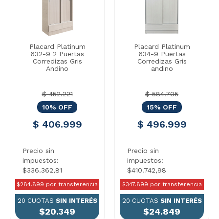
Placard Platinum
Placard Platinum
632-9 2 Puertas
634-9 Puertas
Corredizas Gris
Corredizas Gris
Andino
andino
$ 452.221
$ 584.705
10% OFF
15% OFF
$ 406.999
$ 496.999
Precio sin
Precio sin
impuestos:
impuestos:
$336.362,81
$410.742,98
$284.899 por transferencia
$347.899 por transferencia
20 CUOTAS
SIN INTERÉS
20 CUOTAS
SIN INTERÉS
$20.349
$24.849