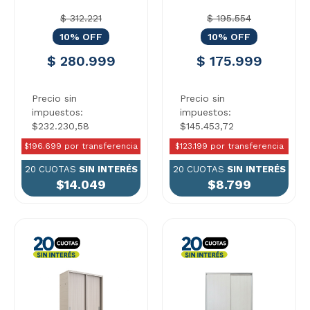
$ 312.221
$ 195.554
10% OFF
10% OFF
$ 280.999
$ 175.999
Precio sin
Precio sin
impuestos:
impuestos:
$232.230,58
$145.453,72
$196.699 por transferencia
$123.199 por transferencia
20 CUOTAS
SIN INTERÉS
20 CUOTAS
SIN INTERÉS
$14.049
$8.799