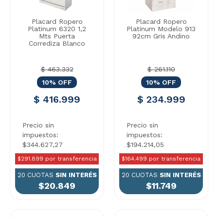
Placard Ropero
Placard Ropero
Platinum 6320 1,2
Platinum Modelo 913
Mts Puerta
92cm Gris Andino
Corrediza Blanco
$ 463.332
$ 261.110
10% OFF
10% OFF
$ 416.999
$ 234.999
Precio sin
Precio sin
impuestos:
impuestos:
$344.627,27
$194.214,05
$291.899 por transferencia
$164.499 por transferencia
20 CUOTAS
SIN INTERÉS
20 CUOTAS
SIN INTERÉS
$20.849
$11.749