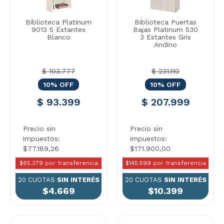
Biblioteca Platinum
Biblioteca Puertas
9013 5 Estantes
Bajas Platinum 530
Blanco
3 Estantes Gris
Andino
$ 103.777
$ 231.110
10% OFF
10% OFF
$ 93.399
$ 207.999
Precio sin
Precio sin
impuestos:
impuestos:
$77.189,26
$171.900,00
$65.379 por transferencia
$145.599 por transferencia
20 CUOTAS
SIN INTERÉS
20 CUOTAS
SIN INTERÉS
$4.669
$10.399