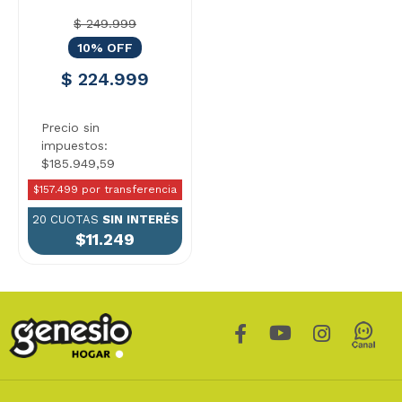
$ 249.999
10% OFF
$ 224.999
Precio sin
impuestos:
$185.949,59
$157.499 por transferencia
20 CUOTAS
SIN INTERÉS
$11.249