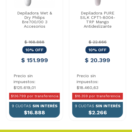
Depiladora Wet &
Depiladora PURE
Dry Philips
SILK CPT1-8004-
Bre700/00 3
TRP Mango
Accesorios
Antideslizante
$ 168.888
$ 22.666
10% OFF
10% OFF
$ 151.999
$ 20.399
Precio sin
Precio sin
impuestos:
impuestos:
$125.619,01
$18.460,63
$136.799 por transferencia
$18.359 por transferencia
9 CUOTAS
SIN INTERÉS
9 CUOTAS
SIN INTERÉS
$16.888
$2.266