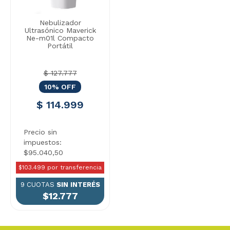
Nebulizador
Ultrasónico Maverick
Ne-m01l Compacto
Portátil
$ 127.777
10% OFF
$ 114.999
Precio sin
impuestos:
$95.040,50
$103.499 por transferencia
9 CUOTAS
SIN INTERÉS
$12.777