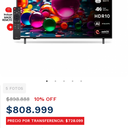
5 FOTOS
$898.888
10% OFF
$808.999
PRECIO POR TRANSFERENCIA: $728.099