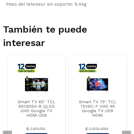
Peso del televisor sin soporte: 9,4kg
También te puede
interesar
Smart TV 65" TCL
Smart TV 75" TCL
65C655A-B QLED
75V6C-F UHD 4K
UHD Google TV
Google TV USB
HDMI USB
HDMI
$ 1.611.110
$ 2.512.499