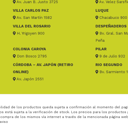
Av. Juan B. Justo 3725
Av. Velez Sarsf
VILLA CARLOS PAZ
LUQUE
Av. San Martín 1582
Chacabuco 900
VILLA DEL ROSARIO
DESPEÑADEROS
H. Yrigoyen 900
Bv. Gral. San Ma
Peña
COLONIA CAROYA
PILAR
Don Bosco 2795
9 de Julio 932
CÓRDOBA – AV. JAPÓN (RETIRO
RIO SEGUNDO
ONLINE)
Bv. Sarmiento 
Av. Japón 2551
ilidad de los productos queda sujeta a confirmación al momento del pag
os está sujeta a la verificación de stock. Los precios para los productos
 compra de los mismos vía internet a través de la mencionada página web
aviso