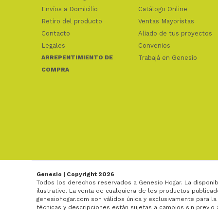
Envíos a Domicilio
Catálogo Online
Retiro del producto
Ventas Mayoristas
Contacto
Aliado de tus proyectos
Legales
Convenios
ARREPENTIMIENTO DE
Trabajá en Genesio
COMPRA
Genesio | Copyright 2026
Todos los derechos reservados a Genesio Hogar. La disponib
ilustrativo. La venta de cualquiera de los productos publicad
genesiohogar.com son válidos única y exclusivamente para la
técnicas y descripciones están sujetas a cambios sin previo 