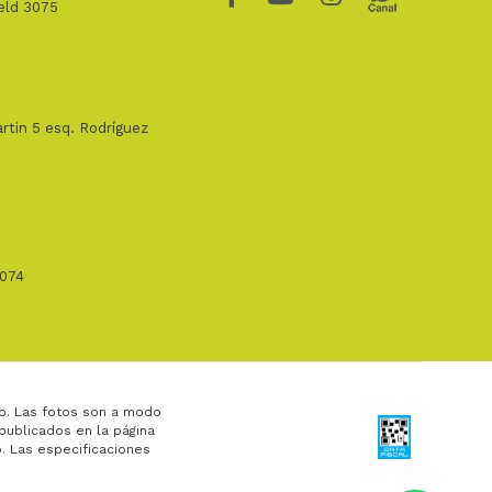
ield 3075
rtin 5 esq. Rodríguez
1074
o. Las fotos son a modo
 publicados en la página
. Las especificaciones