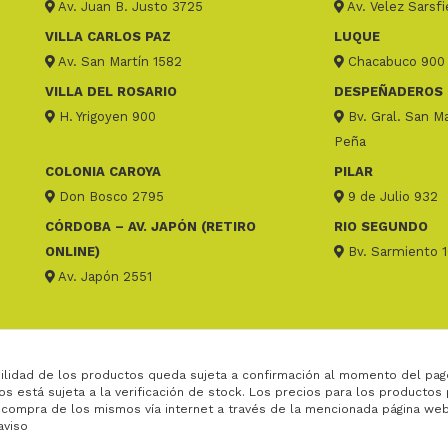
Av. Juan B. Justo 3725
Av. Velez Sarsf
VILLA CARLOS PAZ
LUQUE
Av. San Martín 1582
Chacabuco 900
VILLA DEL ROSARIO
DESPEÑADEROS
H. Yrigoyen 900
Bv. Gral. San Ma
Peña
COLONIA CAROYA
PILAR
Don Bosco 2795
9 de Julio 932
CÓRDOBA – AV. JAPÓN (RETIRO
RIO SEGUNDO
ONLINE)
Bv. Sarmiento 
Av. Japón 2551
ilidad de los productos queda sujeta a confirmación al momento del pag
os está sujeta a la verificación de stock. Los precios para los productos
 compra de los mismos vía internet a través de la mencionada página web
aviso