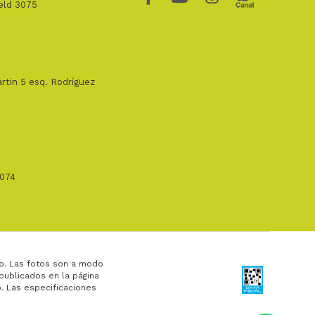
ield 3075
rtin 5 esq. Rodríguez
1074
o. Las fotos son a modo
 publicados en la página
. Las especificaciones