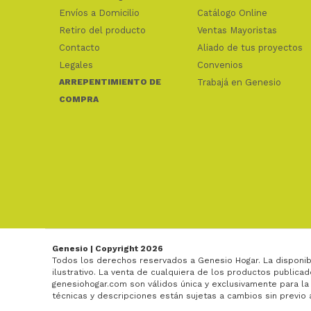
Envíos a Domicilio
Catálogo Online
Retiro del producto
Ventas Mayoristas
Contacto
Aliado de tus proyectos
Legales
Convenios
ARREPENTIMIENTO DE
Trabajá en Genesio
COMPRA
Genesio | Copyright 2026
Todos los derechos reservados a Genesio Hogar. La disponib
ilustrativo. La venta de cualquiera de los productos publicad
genesiohogar.com son válidos única y exclusivamente para la
técnicas y descripciones están sujetas a cambios sin previo 