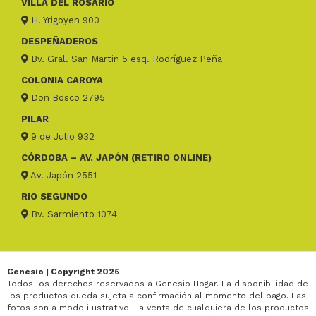
VILLA DEL ROSARIO
H. Yrigoyen 900
DESPEÑADEROS
Bv. Gral. San Martin 5 esq. Rodríguez Peña
COLONIA CAROYA
Don Bosco 2795
PILAR
9 de Julio 932
CÓRDOBA – AV. JAPÓN (RETIRO ONLINE)
Av. Japón 2551
RIO SEGUNDO
Bv. Sarmiento 1074
Genesio | Copyright 2026
Todos los derechos reservados a Genesio Hogar. La disponibilidad de
los productos queda sujeta a confirmación al momento del pago. Las
fotos son a modo ilustrativo. La venta de cualquiera de los productos