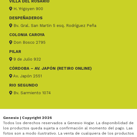
VILLA DEL ROSARIO
H. Yrigoyen 900
DESPEÑADEROS
Bv. Gral. San Martin 5 esq. Rodríguez Peña
COLONIA CAROYA
Don Bosco 2795
PILAR
9 de Julio 932
CÓRDOBA – AV. JAPÓN (RETIRO ONLINE)
Av. Japón 2551
RIO SEGUNDO
Bv. Sarmiento 1074
Genesio | Copyright 2026
Todos los derechos reservados a Genesio Hogar. La disponibilidad de
los productos queda sujeta a confirmación al momento del pago. Las
fotos son a modo ilustrativo. La venta de cualquiera de los productos