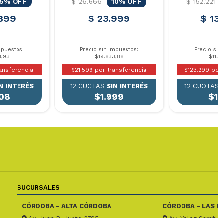
15% OFF
$ 26.666
10% OFF
$ 152.221
899
$ 23.999
$ 1
mpuestos:
Precio sin impuestos:
Precio s
8,93
$19.833,88
$11
ansferencia
$21.599 por transferencia
$123.299 po
N INTERÉS
12 CUOTAS
SIN INTERÉS
12 CUOTA
08
$1.999
$1
SUCURSALES
CÓRDOBA - ALTA CÓRDOBA
CÓRDOBA - LAS 