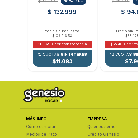
$ 147.777
10% OFF
$ 111.646
$ 132.999
$ 94.
Precio sin impuestos:
Precio sin i
$109.916,53
$78.42
$119.699 por transferencia
$85.409 por tr
12 CUOTAS
SIN INTERÉS
12 CUOTAS
SI
$11.083
$7.9
MÁS INFO
EMPRESA
Cómo comprar
Quienes somos
Medios de Pago
Crédito Genesio