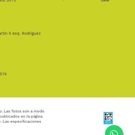
ield 3075
rtin 5 esq. Rodríguez
1074
o. Las fotos son a modo
 publicados en la página
. Las especificaciones