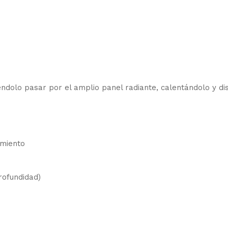
iéndolo pasar por el amplio panel radiante, calentándolo y d
amiento
rofundidad)