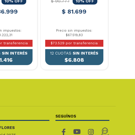
10% OFF
$ 90.777
10% OFF
36.999
$ 81.699
in impuestos:
Precio sin impuestos:
3.222,31
$67.519,83
r transferencia
$73.529 por transferencia
S
SIN INTERÉS
12 CUOTAS
SIN INTERÉS
1.416
$6.808
SEGUÍNOS
FLORES