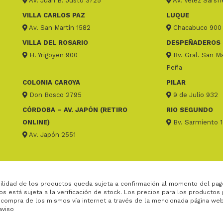
Av. Juan B. Justo 3725
Av. Velez Sarsf
VILLA CARLOS PAZ
LUQUE
Av. San Martín 1582
Chacabuco 900
VILLA DEL ROSARIO
DESPEÑADEROS
H. Yrigoyen 900
Bv. Gral. San Ma
Peña
COLONIA CAROYA
PILAR
Don Bosco 2795
9 de Julio 932
CÓRDOBA – AV. JAPÓN (RETIRO
RIO SEGUNDO
ONLINE)
Bv. Sarmiento 
Av. Japón 2551
ilidad de los productos queda sujeta a confirmación al momento del pag
os está sujeta a la verificación de stock. Los precios para los productos
 compra de los mismos vía internet a través de la mencionada página web
aviso