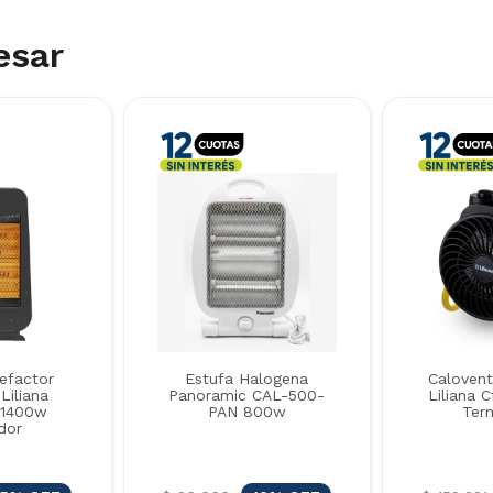
esar
efactor
Estufa Halogena
Calovent
 Liliana
Panoramic CAL-500-
Liliana 
 1400w
PAN 800w
Ter
dor