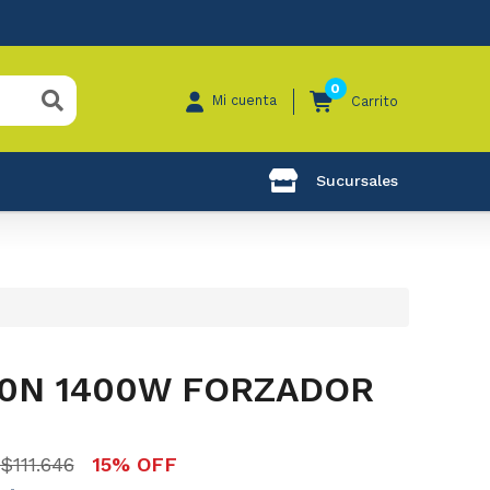
0
Mi cuenta
Carrito
Sucursales
00N 1400W FORZADOR
$111.646
15% OFF