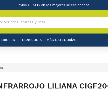
¡Envios GRATIS en los mejores seleccionados!
TERIORES
TECNOLOGÍA
MÁS CATEGORÍAS
ca
NFRARROJO LILIANA CIGF2