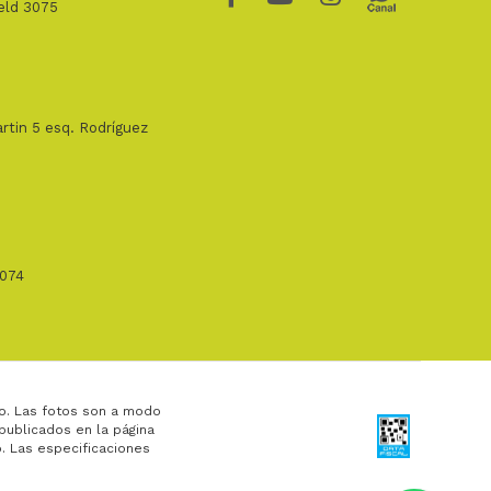
ield 3075
rtin 5 esq. Rodríguez
1074
o. Las fotos son a modo
 publicados en la página
. Las especificaciones