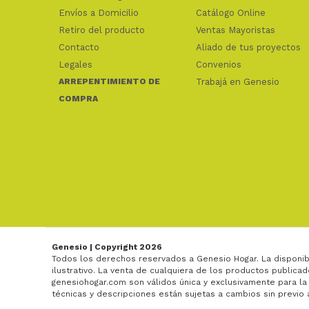
Envíos a Domicilio
Catálogo Online
Retiro del producto
Ventas Mayoristas
Contacto
Aliado de tus proyectos
Legales
Convenios
ARREPENTIMIENTO DE
Trabajá en Genesio
COMPRA
Genesio | Copyright 2026
Todos los derechos reservados a Genesio Hogar. La disponib
ilustrativo. La venta de cualquiera de los productos publicad
genesiohogar.com son válidos única y exclusivamente para la
técnicas y descripciones están sujetas a cambios sin previo 