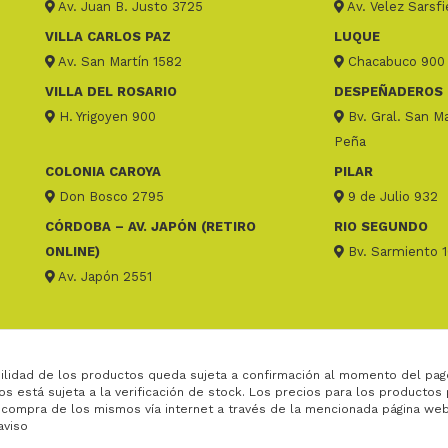
Av. Juan B. Justo 3725
Av. Velez Sarsf
VILLA CARLOS PAZ
LUQUE
Av. San Martín 1582
Chacabuco 900
VILLA DEL ROSARIO
DESPEÑADEROS
H. Yrigoyen 900
Bv. Gral. San Ma
Peña
COLONIA CAROYA
PILAR
Don Bosco 2795
9 de Julio 932
CÓRDOBA – AV. JAPÓN (RETIRO
RIO SEGUNDO
ONLINE)
Bv. Sarmiento 
Av. Japón 2551
ilidad de los productos queda sujeta a confirmación al momento del pag
os está sujeta a la verificación de stock. Los precios para los productos
 compra de los mismos vía internet a través de la mencionada página web
aviso