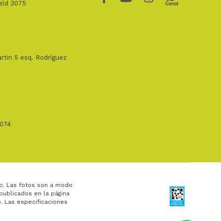
ield 3075
rtin 5 esq. Rodríguez
1074
o. Las fotos son a modo
 publicados en la página
. Las especificaciones