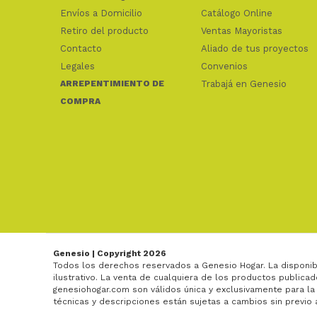
Envíos a Domicilio
Catálogo Online
Retiro del producto
Ventas Mayoristas
Contacto
Aliado de tus proyectos
Legales
Convenios
ARREPENTIMIENTO DE
Trabajá en Genesio
COMPRA
Genesio | Copyright 2026
Todos los derechos reservados a Genesio Hogar. La disponib
ilustrativo. La venta de cualquiera de los productos publicad
genesiohogar.com son válidos única y exclusivamente para la
técnicas y descripciones están sujetas a cambios sin previo 