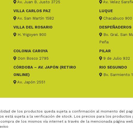
Av. Juan B. Justo 3725
Av. Velez Sarsf
VILLA CARLOS PAZ
LUQUE
Av. San Martín 1582
Chacabuco 900
VILLA DEL ROSARIO
DESPEÑADEROS
H. Yrigoyen 900
Bv. Gral. San Ma
Peña
COLONIA CAROYA
PILAR
Don Bosco 2795
9 de Julio 932
CÓRDOBA – AV. JAPÓN (RETIRO
RIO SEGUNDO
ONLINE)
Bv. Sarmiento 
Av. Japón 2551
ilidad de los productos queda sujeta a confirmación al momento del pag
os está sujeta a la verificación de stock. Los precios para los productos
 compra de los mismos vía internet a través de la mencionada página web
aviso