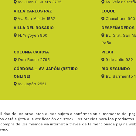
Av. Juan B. Justo 3725
Av. Velez Sarsf
VILLA CARLOS PAZ
LUQUE
Av. San Martín 1582
Chacabuco 900
VILLA DEL ROSARIO
DESPEÑADEROS
H. Yrigoyen 900
Bv. Gral. San Ma
Peña
COLONIA CAROYA
PILAR
Don Bosco 2795
9 de Julio 932
CÓRDOBA – AV. JAPÓN (RETIRO
RIO SEGUNDO
ONLINE)
Bv. Sarmiento 
Av. Japón 2551
ilidad de los productos queda sujeta a confirmación al momento del pag
os está sujeta a la verificación de stock. Los precios para los productos
 compra de los mismos vía internet a través de la mencionada página web
aviso