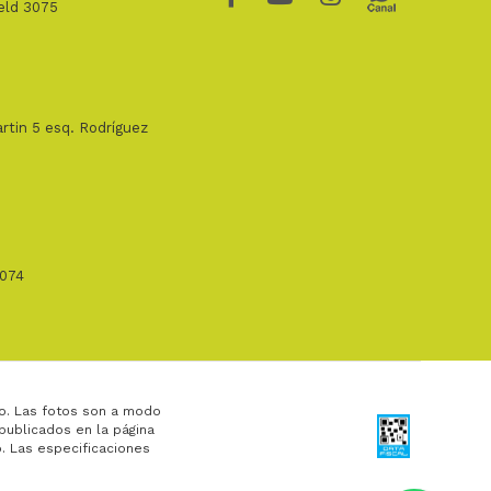
ield 3075
rtin 5 esq. Rodríguez
1074
o. Las fotos son a modo
 publicados en la página
. Las especificaciones