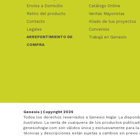
Envíos a Domicilio
Catálogo Online
Retiro del producto
Ventas Mayoristas
Contacto
Aliado de tus proyectos
Legales
Convenios
ARREPENTIMIENTO DE
Trabajá en Genesio
COMPRA
Genesio | Copyright 2026
Todos los derechos reservados a Genesio Hogar. La disponib
ilustrativo. La venta de cualquiera de los productos publicad
genesiohogar.com son válidos única y exclusivamente para la
técnicas y descripciones están sujetas a cambios sin previo 