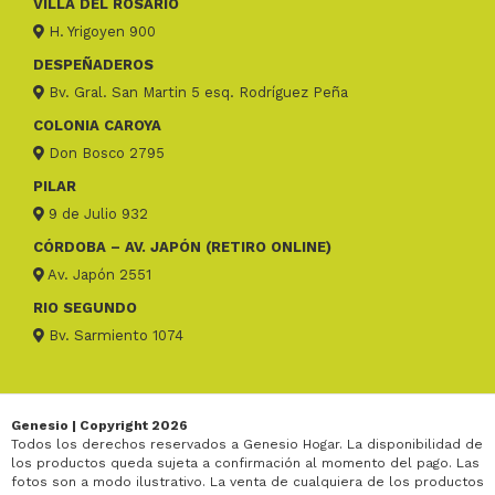
VILLA DEL ROSARIO
H. Yrigoyen 900
DESPEÑADEROS
Bv. Gral. San Martin 5 esq. Rodríguez Peña
COLONIA CAROYA
Don Bosco 2795
PILAR
9 de Julio 932
CÓRDOBA – AV. JAPÓN (RETIRO ONLINE)
Av. Japón 2551
RIO SEGUNDO
Bv. Sarmiento 1074
Genesio | Copyright 2026
Todos los derechos reservados a Genesio Hogar. La disponibilidad de
los productos queda sujeta a confirmación al momento del pago. Las
fotos son a modo ilustrativo. La venta de cualquiera de los productos