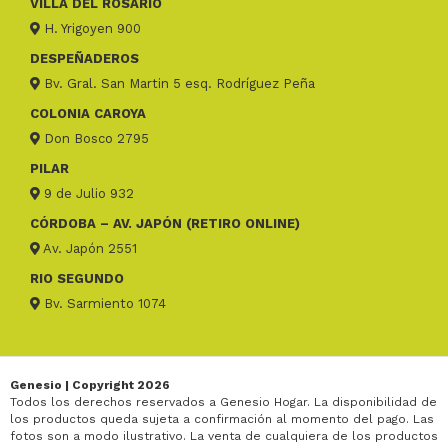
VILLA DEL ROSARIO
H. Yrigoyen 900
DESPEÑADEROS
Bv. Gral. San Martin 5 esq. Rodríguez Peña
COLONIA CAROYA
Don Bosco 2795
PILAR
9 de Julio 932
CÓRDOBA – AV. JAPÓN (RETIRO ONLINE)
Av. Japón 2551
RIO SEGUNDO
Bv. Sarmiento 1074
Genesio | Copyright 2026
Todos los derechos reservados a Genesio Hogar. La disponibilidad de
los productos queda sujeta a confirmación al momento del pago. Las
fotos son a modo ilustrativo. La venta de cualquiera de los productos