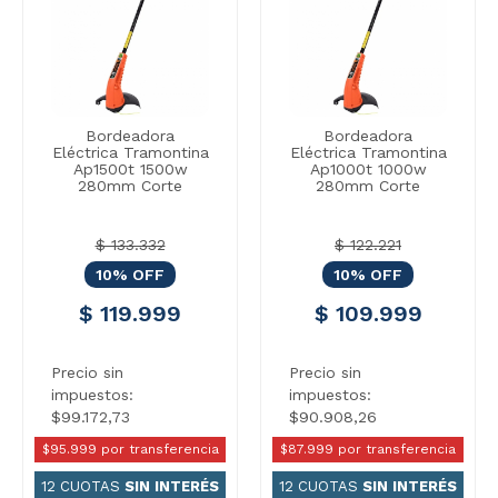
Bordeadora
Bordeadora
Eléctrica Tramontina
Eléctrica Tramontina
Ap1500t 1500w
Ap1000t 1000w
280mm Corte
280mm Corte
$ 133.332
$ 122.221
10% OFF
10% OFF
$ 119.999
$ 109.999
Precio sin
Precio sin
impuestos:
impuestos:
$99.172,73
$90.908,26
$95.999 por transferencia
$87.999 por transferencia
12 CUOTAS
SIN INTERÉS
12 CUOTAS
SIN INTERÉS