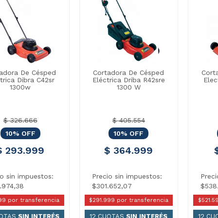
adora De Césped
Cortadora De Césped
Cort
trica Dibra C42sr
Eléctrica Driba R42sre
Elec
1300w
1300 W
$ 326.666
$ 405.554
10% OFF
10% OFF
$ 293.999
$ 364.999
io sin impuestos:
Precio sin impuestos:
Preci
.974,38
$301.652,07
$538.
99 por transferencia
$291.999 por transferencia
$521.5
UOTAS
SIN INTERÉS
12 CUOTAS
SIN INTERÉS
12 C