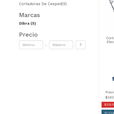
Cortadoras De Cesped(5)
Marcas
Dibra
(5)
Precio
Cort
Elec
-
Prec
$242
$235.1
12 C