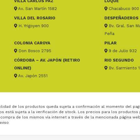
VILLA CARLOS PAZ
LUQUE
Av. San Martín 1582
Chacabuco 900
VILLA DEL ROSARIO
DESPEÑADEROS
H. Yrigoyen 900
Bv. Gral. San Ma
Peña
COLONIA CAROYA
PILAR
Don Bosco 2795
9 de Julio 932
CÓRDOBA – AV. JAPÓN (RETIRO
RIO SEGUNDO
ONLINE)
Bv. Sarmiento 
Av. Japón 2551
ilidad de los productos queda sujeta a confirmación al momento del pag
os está sujeta a la verificación de stock. Los precios para los productos
 compra de los mismos vía internet a través de la mencionada página web
aviso