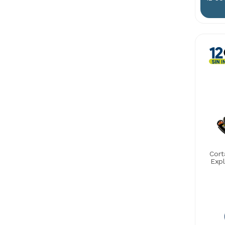
Cort
Exp