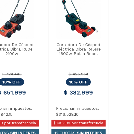
adora De Césped
Cortadora De Césped
trica Dibra R60e
Eléctrica Dibra R45sre
2100w
1600w Bolsa Reco.
$ 724.443
$ 425.554
10% OFF
10% OFF
$ 651.999
$ 382.999
o sin impuestos:
Precio sin impuestos:
842,15
$316.528,10
99 por transferencia
$306.399 por transferencia
UOTAS
SIN INTERÉS
12 CUOTAS
SIN INTERÉS