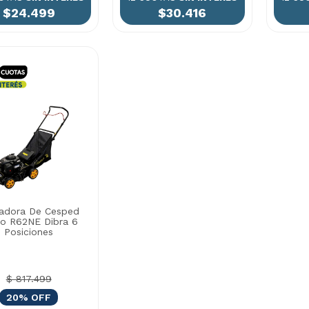
$24.499
$30.416
adora De Cesped
lo R62NE Dibra 6
Posiciones
$ 817.499
20% OFF