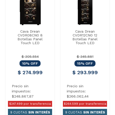
Cava Drean
Cava Drean
CVDR08CN0 8
CVDR12CN0 12
Botellas Panel
Botellas Panel
Touch LED
Touch LED
$ 305.554
$ 345.881
10% OFF
15% OFF
$ 274.999
$ 293.999
Precio sin
Precio sin
impuestos:
impuestos:
$248.867,87
$266.062,44
$247.499 por transferencia
$264.599 por transferencia
9 CUOTAS
SIN INTERÉS
9 CUOTAS
SIN INTERÉS