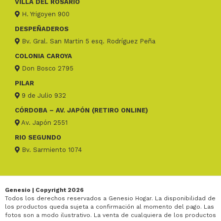
VILLA DEL ROSARIO
H. Yrigoyen 900
DESPEÑADEROS
Bv. Gral. San Martin 5 esq. Rodríguez Peña
COLONIA CAROYA
Don Bosco 2795
PILAR
9 de Julio 932
CÓRDOBA – AV. JAPÓN (RETIRO ONLINE)
Av. Japón 2551
RIO SEGUNDO
Bv. Sarmiento 1074
Genesio | Copyright 2026
Todos los derechos reservados a Genesio Hogar. La disponibilidad de
los productos queda sujeta a confirmación al momento del pago. Las
fotos son a modo ilustrativo. La venta de cualquiera de los productos