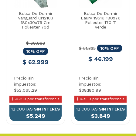
Bolsa De Dormir
Bolsa De Dormir
Vanguard Cr12103
Laury 19516 180x76
180x30x75 Cm
Poliester 170 T
Poliester 70d
Verde
$ 69.999
$ 51.332
10% OFF
10% OFF
$ 46.199
$ 62.999
Precio sin
Precio sin
impuestos:
impuestos:
$52.065,29
$38.180,99
$50.399 por transferencia
$36.959 por transferencia
12 CUOTAS
SIN INTERÉS
12 CUOTAS
SIN INTERÉS
$5.249
$3.849