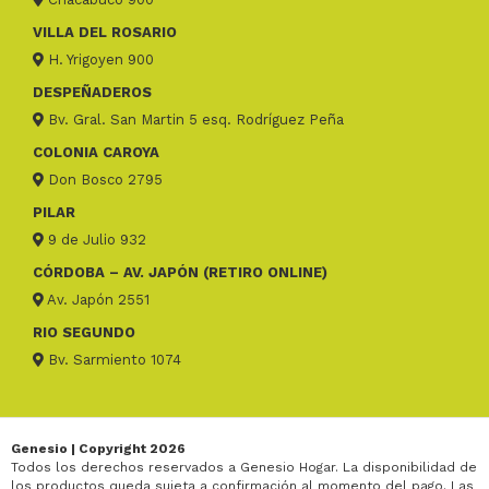
VILLA DEL ROSARIO
H. Yrigoyen 900
DESPEÑADEROS
Bv. Gral. San Martin 5 esq. Rodríguez Peña
COLONIA CAROYA
Don Bosco 2795
PILAR
9 de Julio 932
CÓRDOBA – AV. JAPÓN (RETIRO ONLINE)
Av. Japón 2551
RIO SEGUNDO
Bv. Sarmiento 1074
Genesio | Copyright 2026
Todos los derechos reservados a Genesio Hogar. La disponibilidad de
los productos queda sujeta a confirmación al momento del pago. Las